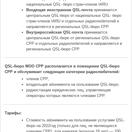
национальные QSL- бюро стран-членов IARU.
Входящая иностранная QSL-почта
принимается
центральным QSL-бюро от национальных QSL- бюро
стран-членов IARU и отдельных радиолюбителей и
направляется в региональных QSL-бюро СРР.
Внутрироссийская QSL-почта
принимается
центральным QSL-бюро от региональных QSL-бюро
СРР и отдельных радиолюбителей и направляется в
региональных QSL-бюро СРР
QSL-бюро МОО СРР располагается в помещении QSL-бюро
СРР и обслуживает следующие категории радиолюбителей:
членов СРР;
владельцев абонемента на пользование QSL-бюро;
радиостанции юридических лиц, управляющие
операторы которых являются членами СРР.
Тарифы:
Стоимость абонемента на пользование услугами QSL-
бюро на 2022год (только для лиц, не являющихся
членами СРР): для юниоров (младше 18 лет) — 100