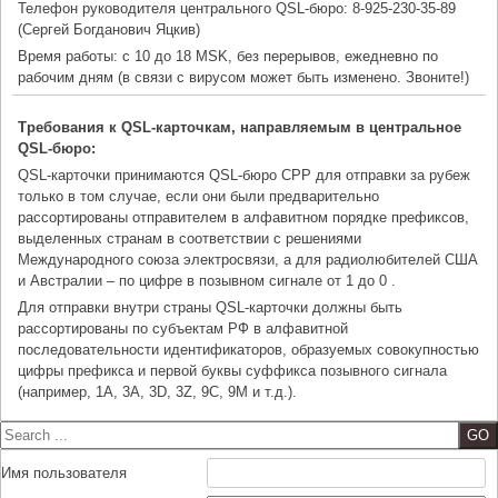
Телефон руководителя центрального QSL-бюро: 8-925-230-35-89
(Сергей Богданович Яцкив)
Время работы: с 10 до 18 MSK, без перерывов, ежедневно по
рабочим дням (в связи с вирусом может быть изменено. Звоните!)
Требования к QSL-карточкам, направляемым в центральное
QSL-бюро:
QSL-карточки принимаются QSL-бюро СРР для отправки за рубеж
только в том случае, если они были предварительно
рассортированы отправителем в алфавитном порядке префиксов,
выделенных странам в соответствии с решениями
Международного союза электросвязи, а для радиолюбителей США
и Австралии – по цифре в позывном сигнале от 1 до 0 .
Для отправки внутри страны QSL-карточки должны быть
рассортированы по субъектам РФ в алфавитной
последовательности идентификаторов, образуемых совокупностью
цифры префикса и первой буквы суффикса позывного сигнала
(например, 1A, 3A, 3D, 3Z, 9C, 9M и т.д.).
Search
Имя пользователя