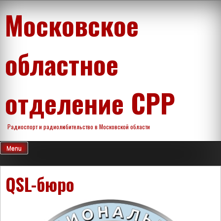
Skip
Московское
to
content
областное
отделение СРР
Радиоспорт и радиолюбительство в Московской области
Menu
QSL-бюро