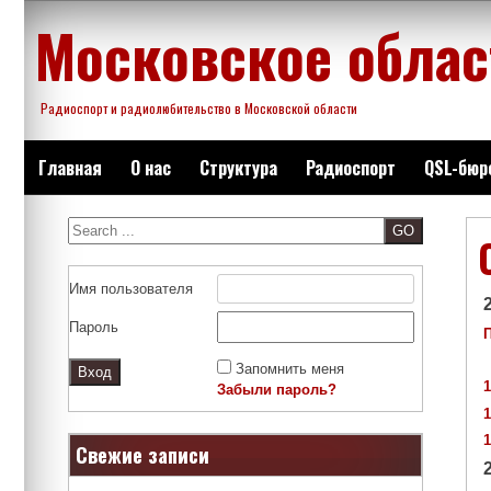
Skip
Московское облас
to
content
Радиоспорт и радиолюбительство в Московской области
Главная
О нас
Структура
Радиоспорт
QSL-бюр
Search
Имя пользователя
Пароль
Запомнить меня
Забыли пароль?
Свежие записи