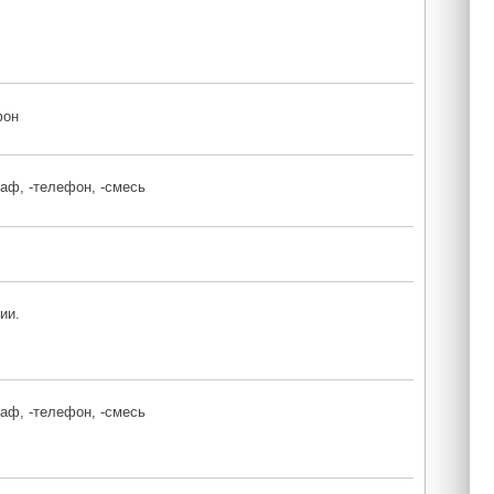
фон
раф, -телефон, -смесь
ии.
раф, -телефон, -смесь