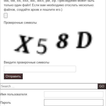
ods, odt, xls, xlsx, doc, docx, pdf, zip. Присоединён может быть
только один файл! Если вам необходимо отослать несколько
файлов, создайте архив и пошлите его.)
Проверочные символы
Введите проверочные символы
Search
Имя пользователя
Пароль